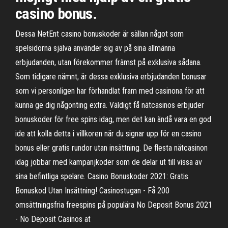
casino bonus.
Dessa NetEnt casino bonuskoder är sällan något som
spelsidorna själva använder sig av på sina allmänna
erbjudanden, utan förekommer främst på exklusiva sådana.
Som tidigare nämnt, är dessa exklusiva erbjudanden bonusar
som vi personligen har förhandlat fram med casinona för att
kunna ge dig någonting extra. Väldigt få nätcasinos erbjuder
bonuskoder för free spins idag, men det kan ändå vara en god
ide att kolla detta i villkoren när du signar upp för en casino
bonus eller gratis rundor utan insättning. De flesta nätcasinon
idag jobbar med kampanjkoder som de delar ut till vissa av
sina befintliga spelare. Casino Bonuskoder 2021: Gratis
Bonuskod Utan Insättning! Casinostugan - Få 200
omsättningsfria freespins på populära No Deposit Bonus 2021
- No Deposit Casinos at