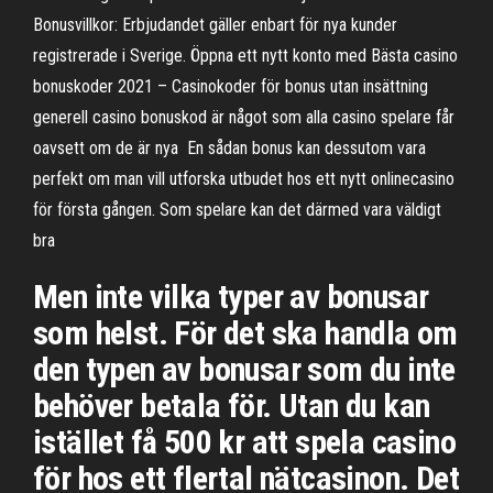
Bonusvillkor: Erbjudandet gäller enbart för nya kunder
registrerade i Sverige. Öppna ett nytt konto med Bästa casino
bonuskoder 2021 – Casinokoder för bonus utan insättning
generell casino bonuskod är något som alla casino spelare får
oavsett om de är nya En sådan bonus kan dessutom vara
perfekt om man vill utforska utbudet hos ett nytt onlinecasino
för första gången. Som spelare kan det därmed vara väldigt
bra
Men inte vilka typer av bonusar
som helst. För det ska handla om
den typen av bonusar som du inte
behöver betala för. Utan du kan
istället få 500 kr att spela casino
för hos ett flertal nätcasinon. Det