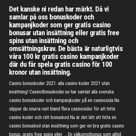
Det kanske ni redan har märkt. Då vi
samlar på oss bonuskoder och
kampanjkoder som ger gratis casino
bonusar utan insättning eller gratis free
spins utan insättning och
omsättningskrav. De bästa är naturligtvis
våra 100 kr gratis casino kampanjkoder
där du får spela gratis casino för 100
kronor utan insättning.
Casino bonuskoder 2021: alla casino koder 2021 utan
insättning! CasinoBonuskoder.se har samlat alla svenska
casino bonuskoder och kampanjkoder på en casinosida.Nu
slipper du snurra runt bland flera casinosidor för att hitta
casino koder och rätt bonuskod.Nu är det lätt att hitta en
casino bonuskod utan insättning som ger en bra gratis casino
bonus, gratis free spins eller … En välkomstbonus som alltid