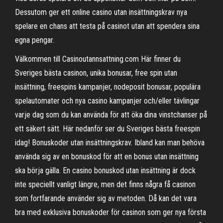
Dessutom ger ett online casino utan insättningskrav nya
spelare en chans att testa på casinot utan att spendera sina
egna pengar.
Välkommen till Casinoutannsattning.com Här finner du
Sveriges bästa casinon, unika bonusar, free spin utan
insättning, freespins kampanjer, nodeposit bonusar, populära
spelautomater och nya casino kampanjer och/eller tävlingar
varje dag som du kan använda för att öka dina vinstchanser på
ett säkert sätt. Här nedanför ser du Sveriges bästa freespin
idag! Bonuskoder utan insättningskrav. Ibland kan man behöva
använda sig av en bonuskod för att en bonus utan insättning
ska börja gälla. En casino bonuskod utan insättning är dock
inte speciellt vanligt längre, men det finns några få casinon
som fortfarande använder sig av metoden. Då kan det vara
bra med exklusiva bonuskoder för casinon som ger nya första