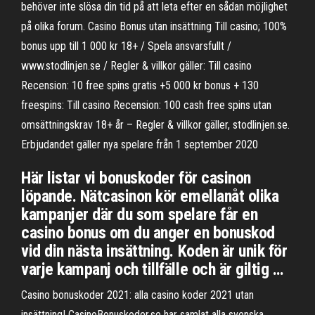
behöver inte slösa din tid på att leta efter en sådan möjlighet
på olika forum. Casino Bonus utan insättning Till casino; 100%
bonus upp till 1 000 kr 18+ / Spela ansvarsfullt /
www.stodlinjen.se / Regler & villkor gäller: Till casino
Recension: 10 free spins gratis +5 000 kr bonus + 130
freespins: Till casino Recension: 100 cash free spins utan
omsättningskrav 18+ år – Regler & villkor gäller, stodlinjen.se.
Erbjudandet gäller nya spelare från 1 september 2020
Här listar vi bonuskoder för casinon
löpande. Nätcasinon kör emellanåt olika
kampanjer där du som spelare får en
casino bonus om du anger en bonuskod
vid din nästa insättning. Koden är unik för
varje kampanj och tillfälle och är giltig …
Casino bonuskoder 2021: alla casino koder 2021 utan
insättning! CasinoBonuskoder.se har samlat alla svenska