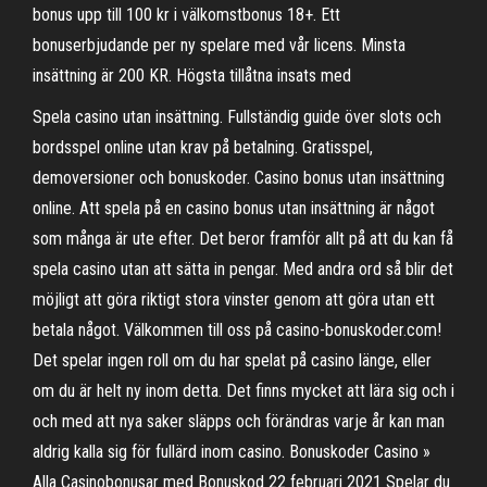
bonus upp till 100 kr i välkomstbonus 18+. Ett
bonuserbjudande per ny spelare med vår licens. Minsta
insättning är 200 KR. Högsta tillåtna insats med
Spela casino utan insättning. Fullständig guide över slots och
bordsspel online utan krav på betalning. Gratisspel,
demoversioner och bonuskoder. Casino bonus utan insättning
online. Att spela på en casino bonus utan insättning är något
som många är ute efter. Det beror framför allt på att du kan få
spela casino utan att sätta in pengar. Med andra ord så blir det
möjligt att göra riktigt stora vinster genom att göra utan ett
betala något. Välkommen till oss på casino-bonuskoder.com!
Det spelar ingen roll om du har spelat på casino länge, eller
om du är helt ny inom detta. Det finns mycket att lära sig och i
och med att nya saker släpps och förändras varje år kan man
aldrig kalla sig för fullärd inom casino. Bonuskoder Casino »
Alla Casinobonusar med Bonuskod 22 februari 2021 Spelar du