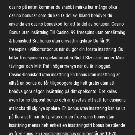
casino på nätet kommer du snabbt märka hur många olika
casino bonusar som du kan ta del av. Ibland behöver du
använda en casino bonuskod för att ta del av bonusen. Casino
Bonus utan insättning Till Casino; 99 freespins utan omsättning
& bonuskod Bra bonus utan omsättningskrav Du får 99
freespins i välkomstbonus när du gör din första insättning. Du
hittar freespinsen i spelautomaten Night Sky samt under Mina
tävlingar och Mitt Paf i högermenyn när du är inloggad.
Casino-bonuskod utan insättning En bonus utan insättning är
alltså en bonus du får tillgodogöra dig helt gratis utan att
behöva göra någon insättning på ditt spelkonto. Det kallas
även för no deposit bonus och är givetvis ett sätt för casinona
att locka till sig nya spelare. En bonus utan insättning kan se ut
på flera sätt, när det pratas om en free spins bonus utan
insättning menas helt enkelt en insättningsfri bonus bestående
av free spins. En registreringsbonus som består av 10-20