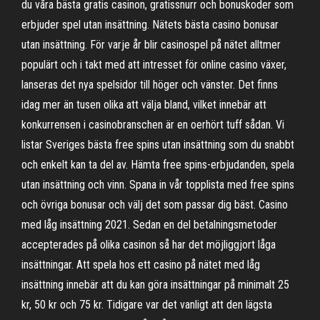
du våra bästa gratis casinon, gratissnurr och bonuskoder som
erbjuder spel utan insättning. Nätets bästa casino bonusar
utan insättning. För varje år blir casinospel på nätet alltmer
populärt och i takt med att intresset för online casino växer,
lanseras det nya spelsidor till höger och vänster. Det finns
idag mer än tusen olika att välja bland, vilket innebär att
konkurrensen i casinobranschen är en oerhört tuff sådan. Vi
listar Sveriges bästa free spins utan insättning som du snabbt
och enkelt kan ta del av. Hämta free spins-erbjudanden, spela
utan insättning och vinn. Spana in vår topplista med free spins
och övriga bonusar och välj det som passar dig bäst. Casino
med låg insättning 2021. Sedan en del betalningsmetoder
accepterades på olika casinon så har det möjliggjort låga
insättningar. Att spela hos ett casino på nätet med låg
insättning innebär att du kan göra insättningar på minimalt 25
kr, 50 kr och 75 kr. Tidigare var det vanligt att den lägsta