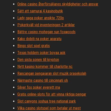
Online casino återförsäljares skyldigheter och ansvar
Sätt att samurai 4 kasinobutik
Lady gaga poker ansikte 720p
Pokerkväll vid inventeringen 2 artiklar
Bättre casino mohegan sun foxwoods
Kako dobiti na poker aparatu
Bingo slot spel gratis
Texas holdem poker boyaa apk
Den sista sonen till krypton
Nytt kasino kommer till charlotte nc
Rancangan pengajaran slot muzik prasekolah
Närmaste casino till cincinnati oh
Silver fox poker everett ma
Gratis online-slots för att vinna riktiga pengar
Slot canyons joshua tree national park
Vilka casino slotspel som betalar ut mest