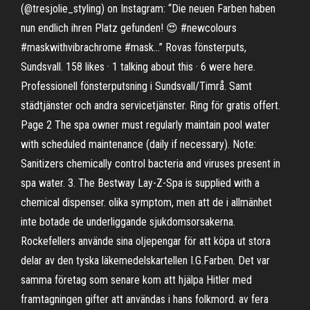
(@tresjolie_styling) on Instagram: “Die neuen Farben haben
nun endlich ihren Platz gefunden! 😍 #newcolours
#maskwithvibrachrome #mask…” Rovas fönsterputs,
Sundsvall. 158 likes · 1 talking about this · 6 were here.
Professionell fönsterputsning i Sundsvall/Timrå. Samt
städtjänster och andra servicetjänster. Ring för gratis offert.
Page 2 The spa owner must regularly maintain pool water
with scheduled maintenance (daily if necessary). Note:
Sanitizers chemically control bacteria and viruses present in
spa water. 3. The Bestway Lay-Z-Spa is supplied with a
chemical dispenser. olika symptom, men att de i allmänhet
inte botade de underliggande sjukdomsorsakerna.
Rockefellers använde sina oljepengar för att köpa ut stora
delar av den tyska läkemedelskartellen I.G.Farben. Det var
samma företag som senare kom att hjälpa Hitler med
framtagningen gifter att användas i hans folkmord. av fera