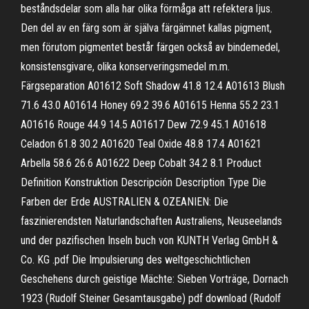
beståndsdelar som alla har olika förmåga att refektera ljus.
Den del av en färg som är själva färgämnet kallas pigment,
men förutom pigmentet består färgen också av bindemedel,
konsistensgivare, olika konserveringsmedel m.m.
Färgseparation A01612 Soft Shadow 41.8 12.4 A01613 Blush
71.6 43.0 A01614 Honey 69.2 39.6 A01615 Henna 55.2 23.1
A01616 Rouge 44.9 14.5 A01617 Dew 72.9 45.1 A01618
Celadon 61.8 30.2 A01620 Teal Oxide 48.8 17.4 A01621
Arbella 58.6 26.6 A01622 Deep Cobalt 34.2 8.1 Product
Definition Konstruktion Descripción Description Type Die
Farben der Erde AUSTRALIEN & OZEANIEN: Die
faszinierendsten Naturlandschaften Australiens, Neuseelands
und der pazifischen Inseln buch von KUNTH Verlag GmbH &
Co. KG .pdf Die Impulsierung des weltgeschichtlichen
Geschehens durch geistige Mächte: Sieben Vorträge, Dornach
1923 (Rudolf Steiner Gesamtausgabe) pdf download (Rudolf