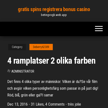
Skip
gratis spins registrera bonus casino
to
betingvxgb.web.app
the
content
Category
Deberry62309
4 ramplatser 2 olika farben
By
ADMINISTRATOR
Det finns 4 olika typer av människor. Vilken är du?Se vår film
och avgör vilken personlighetsfärg som passar in på just dig!
Röd, blå, grön eller gul?I samar
Dec 13, 2016 - 31 Likes, 4 Comments - très jolie