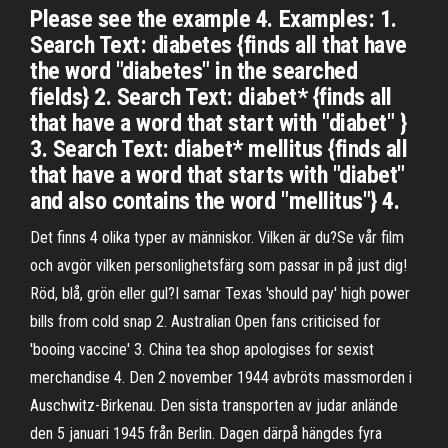
Please see the example 4. Examples: 1.
Search Text: diabetes {finds all that have
the word "diabetes" in the searched
fields} 2. Search Text: diabet* {finds all
that have a word that start with "diabet" }
3. Search Text: diabet* mellitus {finds all
that have a word that starts with "diabet"
and also contains the word "mellitus"} 4.
Det finns 4 olika typer av människor. Vilken är du?Se vår film
och avgör vilken personlighetsfärg som passar in på just dig!
Röd, blå, grön eller gul?I samar Texas 'should pay' high power
bills from cold snap 2. Australian Open fans criticised for
'booing vaccine' 3. China tea shop apologises for sexist
merchandise 4. Den 2 november 1944 avbröts massmorden i
Auschwitz-Birkenau. Den sista transporten av judar anlände
den 5 januari 1945 från Berlin. Dagen därpå hängdes fyra