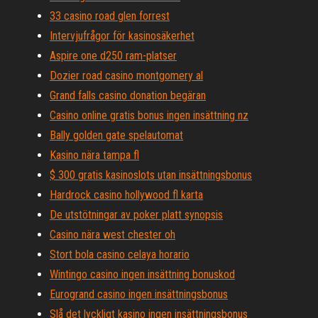
33 casino road glen forrest
Intervjufrågor för kasinosäkerhet
Aspire one d250 ram-platser
Dozier road casino montgomery al
Grand falls casino donation begäran
Casino online gratis bonus ingen insättning nz
Bally golden gate spelautomat
Kasino nära tampa fl
$ 300 gratis kasinoslots utan insättningsbonus
Hardrock casino hollywood fl karta
De utstötningar av poker platt synopsis
Casino nära west chester oh
Stort bola casino celaya horario
Wintingo casino ingen insättning bonuskod
Eurogrand casino ingen insättningsbonus
Slå det lyckligt kasino ingen insättningsbonus