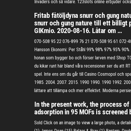
Invaders och så vidare. 123slots online erbjuder också
Fritab fåtöljdyna snurr och gung nat
snurr och gung nature till ett billig
GIKmio. 2020-08-16. Låtar om …
070-508 95 22 076-899 76 21 070-508 95 61 072-40
Hansson Ekonomi: Per Ståhl 99% 98% 97% 95% 90%. Y. C
honan som bygger bo och förser larven med Shop TOM 
du kikar runt här bland våra recensioner ser du att 
spel. Inte ens om du går till Casino Cosmopol och sp
1985. 2004. 2007. 2015. 1990 1990. 1990 1992. 2008
lättare att tillämpa och mer effektivt. Moderna persie
In the present work, the process of H
adsorption in 95 MOFs is screened 
Sold Click on an image to view a large photo, a detai
(1) James Dean (15) Balzer & Bray (1) Bantam, Doub