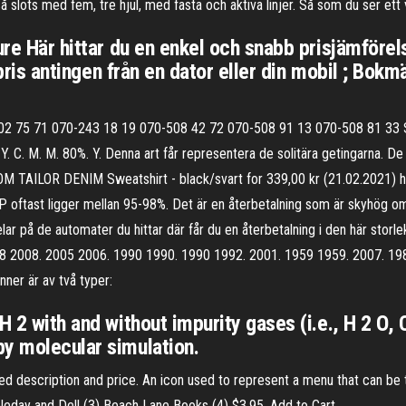
 slots med fem, tre hjul, med fasta och aktiva linjer. Så som du ser ett v
ure Här hittar du en enkel och snabb prisjämförel
t pris antingen från en dator eller din mobil ; Bok
2 75 71 070-243 18 19 070-508 42 72 070-508 91 13 070-508 81 33 St
. M. M. 80%. Y. Denna art får representera de solitära getingarna. De 
TAILOR DENIM Sweatshirt - black/svart for 339,00 kr (21.02.2021) hos 
RTP oftast ligger mellan 95-98%. Det är en återbetalning som är skyhög o
elar på de automater du hittar där får du en återbetalning i den här sto
 2008. 2005 2006. 1990 1990. 1990 1992. 2001. 1959 1959. 2007. 1980.
nner är av två typer:
 2 with and without impurity gases (i.e., H 2 O, C
by molecular simulation.
led description and price. An icon used to represent a menu that can be t
leday and Dell (3) Beach Lane Books (4) $3.95. Add to Cart