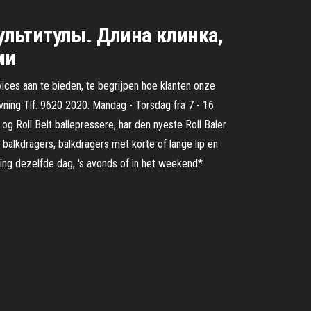
ультитулы. Длина клинка,
ами
ices aan te bieden, te begrijpen hoe klanten onze
ning Tlf. 9620 2020. Mandag - Torsdag fra 7 - 16
 Roll Belt ballepressere, har den nyeste Roll Baler
 balkdragers, balkdragers met korte of lange lip en
ging dezelfde dag, 's avonds of in het weekend*