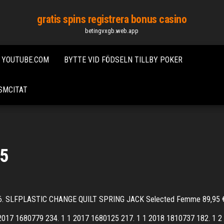
gratis spins registrera bonus casino
betingvxgb.web.app
 YOUTUBE.COM
BYTTE VID FÖDSELN TILLBY POKER
SMCITAT
95
/ UK 6. SLFPLASTIC CHANGE QUILT SPRING JACK Selected Femme 89,95 € 8
2017 1680779 234. 1 1 2017 1680125 217. 1 1 2018 1810737 182. 1 2