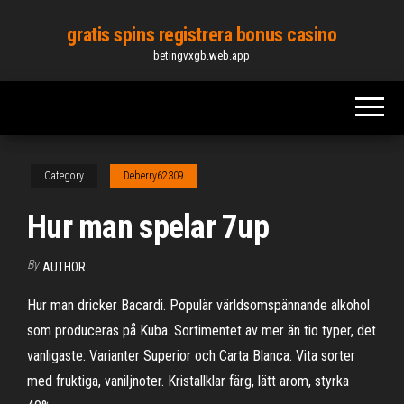
Skip
gratis spins registrera bonus casino
to
betingvxgb.web.app
the
content
Category
Deberry62309
Hur man spelar 7up
By
AUTHOR
Hur man dricker Bacardi. Populär världsomspännande alkohol
som produceras på Kuba. Sortimentet av mer än tio typer, det
vanligaste: Varianter Superior och Carta Blanca. Vita sorter
med fruktiga, vaniljnoter. Kristallklar färg, lätt arom, styrka