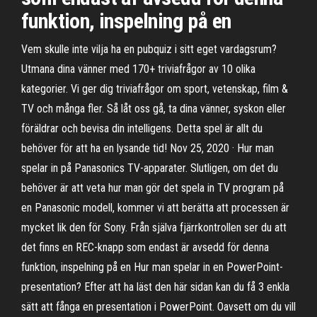
funktion, inspelning på en
Vem skulle inte vilja ha en pubquiz i sitt eget vardagsrum?
Utmana dina vänner med 170+ triviafrågor av 10 olika
kategorier. Vi ger dig triviafrågor om sport, vetenskap, film &
TV och många fler. Så låt oss gå, ta dina vänner, syskon eller
föräldrar och bevisa din intelligens. Detta spel är allt du
behöver för att ha en lysande tid! Nov 25, 2020 · Hur man
spelar in på Panasonics TV-apparater. Slutligen, om det du
behöver är att veta hur man gör det spela in TV program på
en Panasonic modell, kommer vi att berätta att processen är
mycket lik den för Sony. Från själva fjärrkontrollen ser du att
det finns en REC-knapp som endast är avsedd för denna
funktion, inspelning på en Hur man spelar in en PowerPoint-
presentation? Efter att ha läst den här sidan kan du få 3 enkla
sätt att fånga en presentation i PowerPoint. Oavsett om du vill