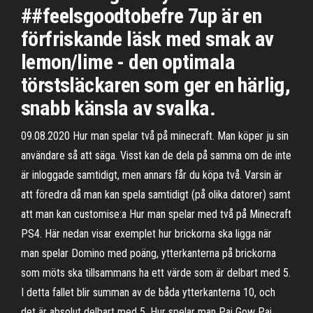
##feelsgoodtobefre 7up är en
förfriskande läsk med smak av
lemon/lime - den optimala
törstsläckaren som ger en härlig,
snabb känsla av svalka.
09.08.2020 Hur man spelar två på minecraft. Man köper ju sin
användare så att säga. Visst kan de dela på samma om de inte
är inloggade samtidigt, men annars får du köpa två. Varsin är
att föredra då man kan spela samtidigt (på olika datorer) samt
att man kan customise:a Hur man spelar med två på Minecraft
PS4. Här nedan visar exemplet hur brickorna ska ligga när
man spelar Domino med poäng, ytterkanterna på brickorna
som möts ska tillsammans ha ett värde som är delbart med 5.
I detta fallet blir summan av de båda ytterkanterna 10, och
det är absolut delbart med 5. Hur spelar man Pai Gow Pai