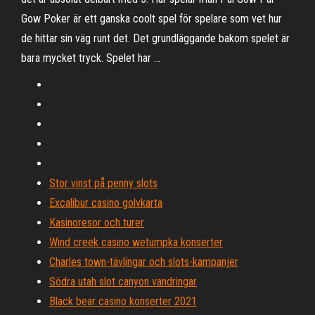
Gow Poker är ett ganska coolt spel för spelare som vet hur
de hittar sin väg runt det. Det grundläggande bakom spelet är
bara mycket tryck. Spelet har …
Stor vinst på penny slots
Excalibur casino golvkarta
Kasinoresor och turer
Wind creek casino wetumpka konserter
Charles town-tävlingar och slots-kampanjer
Södra utah slot canyon vandringar
Black bear casino konserter 2021