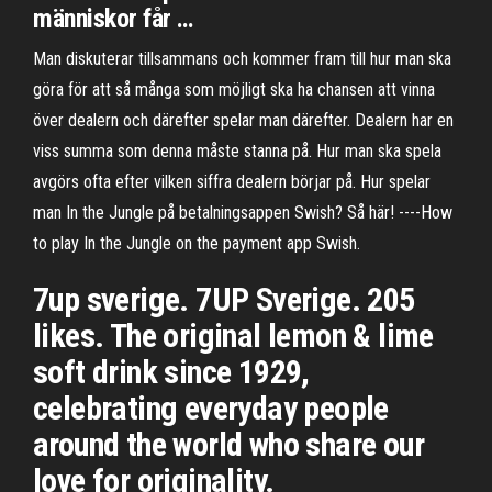
människor får …
Man diskuterar tillsammans och kommer fram till hur man ska
göra för att så många som möjligt ska ha chansen att vinna
över dealern och därefter spelar man därefter. Dealern har en
viss summa som denna måste stanna på. Hur man ska spela
avgörs ofta efter vilken siffra dealern börjar på. Hur spelar
man In the Jungle på betalningsappen Swish? Så här! ----How
to play In the Jungle on the payment app Swish.
7up sverige. 7UP Sverige. 205
likes. The original lemon & lime
soft drink since 1929,
celebrating everyday people
around the world who share our
love for originality.