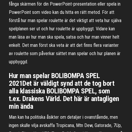
fånga skärmen för din PowerPoint-presentation eller spela in
PowerPoint som video kan du hitta en rätt metod. För att
förstå hur man spelar roulette är det viktigt att veta hur själva
spelplanen ser ut och hur roulette är uppbyggt. Vidare kan
man läsa av hur man ska spela, satsa och hur man vinner helt
enkelt. Det man först ska veta är att det finns flera varianter
av roulette som påverkar sättet man spelar och hur planen är
uppbyggd.
Hur man spelar BOLIBOMPA SPEL
2021Det är väldigt synd att de tog bort
alla klassiska BOLIBOMPA SPEL, som
t.ex. Drakens Värld. Det här är antagligen
min ända
Man kan ha politiska åsikter om detaljer i ovanstående, men
ingen skulle vilja avskaffa Tropicana, Mtn Dew, Gatorade, 7Up,