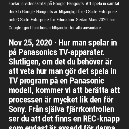
spelar in videosamtal på Google Hangouts. Att spela in samtal
direkt i Google Hangouts är tillgängligt för G Suite Enterprise
och G Suite Enterprise for Education. Sedan Mars 2020, har
Google gjort funktionen tillgänglig för alla användare.
Nov 25, 2020 · Hur man spelar in
på Panasonics TV-apparater.
Slutligen, om det du behöver är
att veta hur man gör det spela in
TV program på en Panasonic
modell, kommer vi att berätta att
processen är mycket lik den för
Sony. Från själva fjärrkontrollen
ser du att det finns en REC-knapp
som endast är avsedd för denna