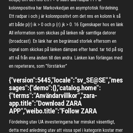
kolonnpositiva har Markovkedjan en asymptotisk fördelning.
Ett radpar i och j är kolonnpositivt om det nns en kolonn k så
att både p(r) ik > 0 och p (r) jk > 0. 16 Egenskaper hos en länk
All information som skickas på länken når samtliga datorer
(broadcast). En länk har en begränsad storlek eftersom en
signal som skickas på länken dämpas efter hand. tar tid på sig
att nå från ena änden till den andra. Länken kan förlängas med
en repeterare, som ”förstärker”
{"version":5445,"locale":"sv_SE@SE","mes
sages":{"demo":{},"catalog.home":
{"terms":"Användarvillkor","zara-
app.title":"Download ZARA
APP","weibo.title":"Follow ZARA
Fördelning utav UA investeringarna har minskat väsentligt,
detta med anledning utav att vissa spel i kategorin kostar mer