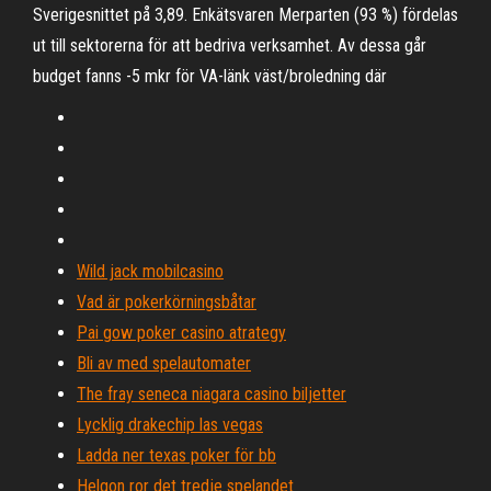
Sverigesnittet på 3,89. Enkätsvaren Merparten (93 %) fördelas
ut till sektorerna för att bedriva verksamhet. Av dessa går
budget fanns -5 mkr för VA-länk väst/broledning där
Wild jack mobilcasino
Vad är pokerkörningsbåtar
Pai gow poker casino atrategy
Bli av med spelautomater
The fray seneca niagara casino biljetter
Lycklig drakechip las vegas
Ladda ner texas poker för bb
Helgon ror det tredje spelandet