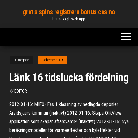
Skip
gratis spins registrera bonus casino
to
betingvxgb.web.app
the
content
Category
Deberry62309
Länk 16 tidslucka fördelning
By
EDITOR
2012-01-16: MIFO- Fas 1 klassning av nedlagda deponier i
Arvidsjaurs kommun (inaktivt) 2012-01-16: Skapa QlikView
applikation som skapar affärsvärde! (inaktivt) 2012-01-16: Nya
beräkningsmodeller för värmeeffekter och kyleffekter vid