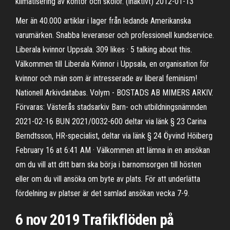
klimatisering av kontor och skolor. (inaktivt) 2012-01-13
Mer än 40.000 artiklar i lager från ledande Amerikanska
varumärken. Snabba leveranser och professionell kundservice.
Liberala kvinnor Uppsala. 309 likes · 5 talking about this.
Välkommen till Liberala Kvinnor i Uppsala, en organisation för
kvinnor och män som är intresserade av liberal feminism!
Nationell Arkivdatabas. Volym - BOSTADS AB MIMERS ARKIV.
Förvaras: Västerås stadsarkiv Barn- och utbildningsnämnden
2021-02-16 BUN 2021/0032-600 deltar via länk § 23 Carina
Berndtsson, HR-specialist, deltar via länk § 24 Öyvind Höiberg
February 16 at 6:41 AM · Välkommen att lämna in en ansökan
om du vill att ditt barn ska börja i barnomsorgen till hösten
eller om du vill ansöka om byte av plats. För att underlätta
fördelning av platser är det samlad ansökan vecka 7-9.
6 nov 2019 Trafikflöden på