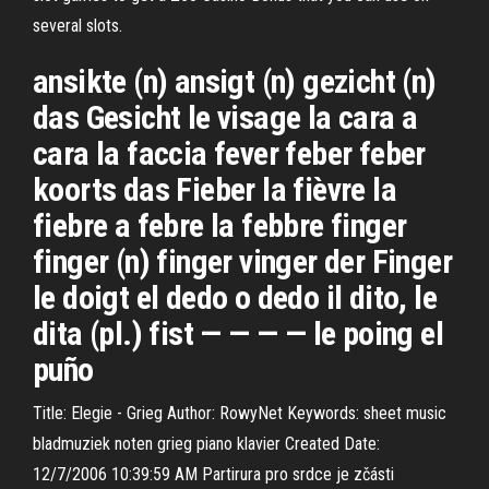
several slots.
ansikte (n) ansigt (n) gezicht (n)
das Gesicht le visage la cara a
cara la faccia fever feber feber
koorts das Fieber la fièvre la
fiebre a febre la febbre finger
finger (n) finger vinger der Finger
le doigt el dedo o dedo il dito, le
dita (pl.) fist — — — — le poing el
puño
Title: Elegie - Grieg Author: RowyNet Keywords: sheet music
bladmuziek noten grieg piano klavier Created Date:
12/7/2006 10:39:59 AM Partirura pro srdce je zčásti