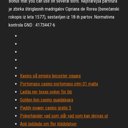
Bonus that you can use on several slots. Najstarejša partitura
je zbirka štiriglasnih madrigalov Cipriana de Rorea (benečanski
rokopis iz leta 1577), sestavljen iz 18-ih partov. Normativna
kontrola GND : 4173447-6
Kasino på empire leicester square
Portomaso casino portomaso ptm 01 malta
Ladda ner texas poker för bb
Golden lion casino guadalajara
Paddy power casino gratis 5
Pokerhänder vad som slår vad som kan skrivas ut
Apb laddade om fler klädplatser