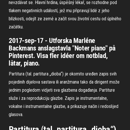
nevzdávat se. Hlavní hrdina, úspěšný lékař, se rozhodne pod
tlakem negativních událostí, jež mu připravují lidé z jeho
blízkosti, odejít ze země a začít svou životní cestu od úplného
začátku.
2017-sep-17 - Utforska Marléne
Backmans anslagstavla "Noter piano" på
Pinterest. Visa fler idéer om notblad,
låtar, piano.
Partitura (tal. partitura „dioba“) je okomito uređen zapis svih
pojedinih dijelova sastava ili aranžmana tako da dirigent može
jednim pogledom vidjeti sva glazbena događanja. Partiture
služe i za reprodukciju glazbe. Zapis je instrumentalne,
vokalne i instrumentalne glazbe, a prikazuje način i redoslijed
glasova.
Partitura (tal. partitura „dioba“)