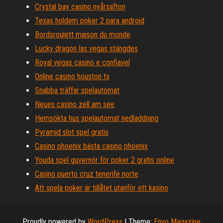
Crystal bay casino nyårsafton
Texas holdem poker 2 para android
Bordsroulett maison du monde
Lucky dragon las vegas stängdes
Royal vegas casino e confiavel
Online casino houston tx
Snabba träffar spelautomat
Neues casino zell am see
Hemsökta hus spelautomat nedladdning
Pyramid slot spel gratis
Casino phoenix bästa casino phoenix
Youda spel guvernör för poker 2 gratis online
Casino puerto cruz tenerife norte
Att spela poker är tillåtet utanför ett kasino
Proudly powered by
WordPress
|
Theme:
Envo Magazine