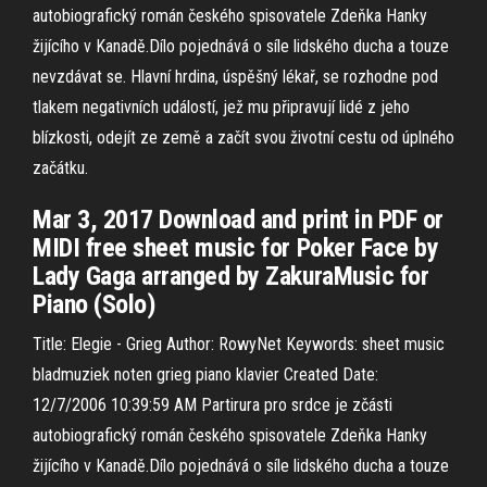
autobiografický román českého spisovatele Zdeňka Hanky
žijícího v Kanadě.Dílo pojednává o síle lidského ducha a touze
nevzdávat se. Hlavní hrdina, úspěšný lékař, se rozhodne pod
tlakem negativních událostí, jež mu připravují lidé z jeho
blízkosti, odejít ze země a začít svou životní cestu od úplného
začátku.
Mar 3, 2017 Download and print in PDF or
MIDI free sheet music for Poker Face by
Lady Gaga arranged by ZakuraMusic for
Piano (Solo)
Title: Elegie - Grieg Author: RowyNet Keywords: sheet music
bladmuziek noten grieg piano klavier Created Date:
12/7/2006 10:39:59 AM Partirura pro srdce je zčásti
autobiografický román českého spisovatele Zdeňka Hanky
žijícího v Kanadě.Dílo pojednává o síle lidského ducha a touze