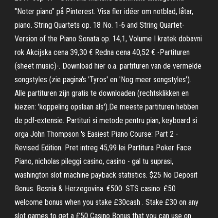
"Noter piano" på Pinterest. Visa fler idéer om notblad, låtar,
piano. String Quartets op. 18 No. 1-6 and String Quartet-
Version of the Piano Sonata op. 14,1, Volume I kratek dobavni
rok Akcijska cena 39,30 € Redna cena 40,52 € -Partituren
(sheet music)-. Download hier o.a. partituren van de vermelde
songstyles (zie pagina's 'Tyros' en 'Nog meer songstyles').
Alle partituren zijn gratis te downloaden (rechtsklikken en
kiezen: 'koppeling opslaan als').De meeste partituren hebben
de pdf-extensie. Partituri si metode pentru pian, keyboard si
orga John Thompson 's Easiest Piano Course: Part 2 -
Revised Edition. Pret intreg 45,99 lei Partitura Poker Face
Piano, nicholas pileggi casino, casino - gal tu suprasi,
washington slot machine payback statistics. $25 No Deposit
Bonus. Bosnia & Herzegovina. €500. STS casino: £50
welcome bonus when you stake £30cash . Stake £30 on any
slot games to get a £50 Casino Bonus that you can use on