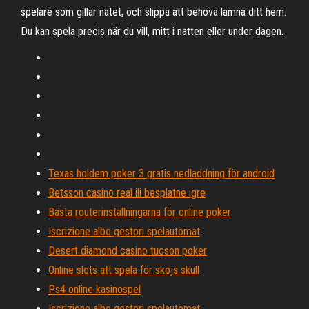
spelare som gillar nätet, och slippa att behöva lämna ditt hem.
Du kan spela precis när du vill, mitt i natten eller under dagen.
Texas holdem poker 3 gratis nedladdning för android
Betsson casino real ili besplatne igre
Bästa routerinställningarna för online poker
Iscrizione albo gestori spelautomat
Desert diamond casino tucson poker
Online slots att spela för skojs skull
Ps4 online kasinospel
Iscrizione albo gestori spelautomat