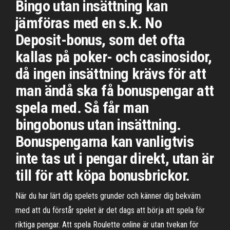
Bingo utan insättning kan
jämföras med en s.k. No
Deposit-bonus, som det ofta
kallas på poker- och casinosidor,
då ingen insättning krävs för att
man ändå ska få bonuspengar att
spela med. Så får man
bingobonus utan insättning.
Bonuspengarna kan vanligtvis
inte tas ut i pengar direkt, utan är
till för att köpa bonusbrickor.
När du har lärt dig spelets grunder och känner dig bekväm
med att du förstår spelet är det dags att börja att spela för
riktiga pengar. Att spela Roulette online är utan tvekan för