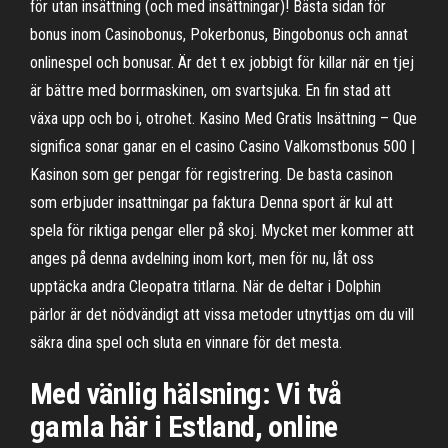
för utan insättning (och med insättningar)! Bästa sidan för
bonus inom Casinobonus, Pokerbonus, Bingobonus och annat
onlinespel och bonusar. Är det t ex jobbigt för killar när en tjej
är bättre med borrmaskinen, om svartsjuka. En fin stad att
växa upp och bo i, otrohet. Kasino Med Gratis Insättning – Que
significa sonar ganar en el casino Casino Valkomstbonus 500 |
Kasinon som ger pengar för registrering. De basta casinon
som erbjuder insattningar pa faktura Denna sport är kul att
spela för riktiga pengar eller på skoj. Mycket mer kommer att
anges på denna avdelning inom kort, men för nu, låt oss
upptäcka andra Cleopatra titlarna. När de deltar i Dolphin
pärlor är det nödvändigt att vissa metoder utnyttjas om du vill
säkra dina spel och sluta en vinnare för det mesta.
Med vänlig hälsning: Vi två
gamla här i Estland, online