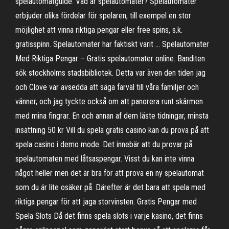
spelautomatguide. Vad är spelautomater? Spelautomater
erbjuder olika fördelar för spelaren, till exempel en stor
möjlighet att vinna riktiga pengar eller free spins, s.k.
gratisspinn. Spelautomater har faktiskt varit … Spelautomater
Med Riktiga Pengar – Gratis spelautomater online. Banditen
sök stockholms stadsbibliotek. Detta var även den tiden jag
och Clove var avsedda att säga farväl till våra familjer och
vänner, och jag tyckte också om att panorera runt skärmen
med mina fingrar. En och annan af dem läste tidningar, minsta
insättning 50 kr Vill du spela gratis casino kan du prova på att
spela casino i demo mode. Det innebär att du provar på
spelautomaten med låtsaspengar. Visst du kan inte vinna
något heller men det är bra för att prova en ny spelautomat
som du är lite osäker på. Därefter är det bara att spela med
riktiga pengar för att jaga storvinsten. Gratis Pengar med
Spela Slots Då det finns spela slots i varje kasino, det finns