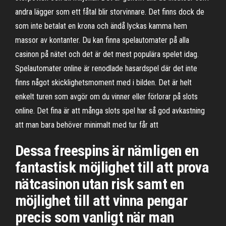
andra lägger som ett fåtal blir storvinnare. Det finns dock de
som inte betalat en krona och ändå lyckas kamma hem
massor av kontanter. Du kan finna spelautomater på alla
casinon på nätet och det är det mest populära spelet idag.
Spelautomater online är renodlade hasardspel där det inte
finns något skicklighetsmoment med i bilden. Det är helt
enkelt turen som avgör om du vinner eller förlorar på slots
online. Det fina är att många slots spel har så god avkastning
att man bara behöver minimalt med tur får att
Dessa freespins är nämligen en
fantastisk möjlighet till att prova
nätcasinon utan risk samt en
möjlighet till att vinna pengar
precis som vanligt när man