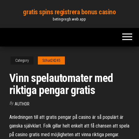
Skip
gratis spins registrera bonus casino
to
betingvxgb.web.app
the
content
Category
Schue24245
Vinn spelautomater med
riktiga pengar gratis
By
AUTHOR
Anledningen till att gratis pengar på casino är så populärt är
ganska självklart. Folk gillar helt enkelt att få chansen att spela
på casino gratis med möjligheten att vinna riktiga pengar.