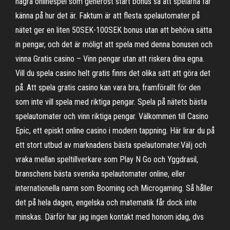
några onlinespel som generöst start bonus så att spelarna får
känna på hur det är. Faktum är att flesta spelautomater på
nätet ger en liten 50SEK-100SEK bonus utan att behöva sätta
in pengar, och det är möligt att spela med denna bonusen och
vinna Gratis casino – Vinn pengar utan att riskera dina egna.
Vill du spela casino helt gratis finns det olika sätt att göra det
på. Att spela gratis casino kan vara bra, framförallt för den
som inte vill spela med riktiga pengar. Spela på nätets bästa
spelautomater och vinn riktiga pengar. Välkommen till Casino
Epic, ett episkt online casino i modern tappning. Här lirar du på
ett stort utbud av marknadens bästa spelautomater.Välj och
vraka mellan speltillverkare som Play N Go och Yggdrasil,
branschens bästa svenska spelautomater online, eller
internationella namn som Booming och Microgaming. Så håller
det på hela dagen, engelska och matematik får dock inte
minskas. Därför har jag ingen kontakt med honom idag, dvs