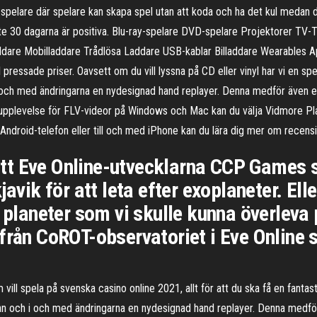
a spelare där spelare kan skapa spel utan att koda och ha det kul medan 
 30 dagarna är positiva. Blu-ray-spelare DVD-spelare Projektorer TV-Ti
ddare Mobilladdare Trådlösa Laddare USB-kablar Billaddare Wearables A
ll pressade priser. Oavsett om du vill lyssna på CD eller vinyl har vi en s
 och med ändringarna en nydesignad hand replayer. Denna medför även en
gsupplevelse för FLV-videor på Windows och Mac kan du välja Vidmore Pla
roid-telefon eller till och med iPhone kan du lära dig mer om recensio
å att Eve Online-utvecklarna CCP Games 
avik för att leta efter exoplaneter. Elle
r planeter som vi skulle kunna överlev
 från CoROT-observatoriet i Eve Online
 vill spela på svenska casino online 2021, allt för att du ska få en fant
dan och i och med ändringarna en nydesignad hand replayer. Denna medför