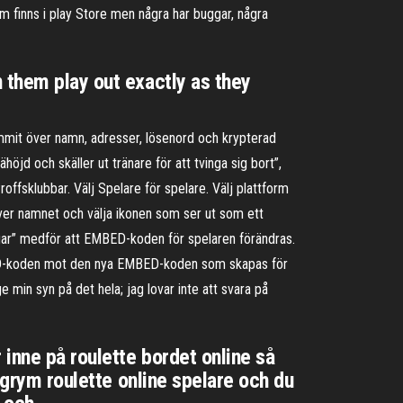
 finns i play Store men några har buggar, några
 them play out exactly as they
ommit över namn, adresser, lösenord och krypterad
öjd och skäller ut tränare för att tvinga sig bort”,
ffsklubbar. Välj Spelare för spelare. Välj plattform
ver namnet och välja ikonen som ser ut som ett
ingar” medför att EMBED-koden för spelaren förändras.
EMBED-koden mot den nya EMBED-koden som skapas för
e min syn på det hela; jag lovar inte att svara på
inne på roulette bordet online så
n grym roulette online spelare och du