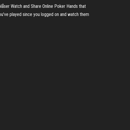
/ blåser Watch and Share Online Poker Hands that
ou've played since you logged on and watch them