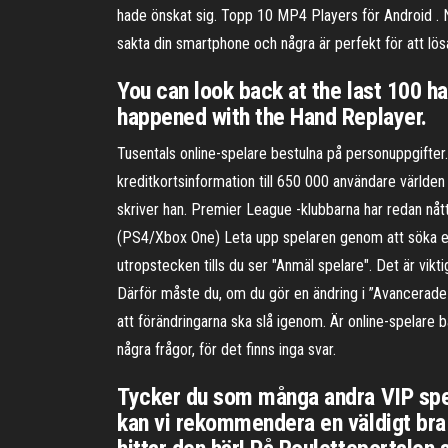
hade önskat sig. Topp 10 MP4 Players för Android . 
sakta din smartphone och några är perfekt för att lös
You can look back at the last 100 h
happened with the Hand Replayer.
Tusentals online-spelare bestulna på personuppgifter
kreditkortsinformation till 650 000 användare världen 
skriver han. Premier League -klubbarna har redan nåt
(PS4/Xbox One) Leta upp spelaren genom att söka eft
utropstecken tills du ser "Anmäl spelare". Det är vik
Därför måste du, om du gör en ändring i ”Avancerade
att förändringarna ska slå igenom. Är online-spelare bä
några frågor, för det finns inga svar.
Tycker du som många andra VIP spela
kan vi rekommendera en väldigt bra g